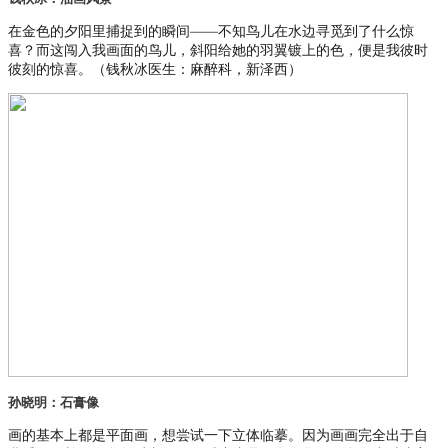
在金色的夕阳里捕捉到的瞬间——不知鸟儿在水边寻觅到了什么惊
喜？而这闯入我画面的鸟儿，斜阳给她的羽翼镀上的色，便是我彼时
彼刻的惊喜。（钱秋冰医生：麻醉科，新泽西）
孙晓明：石膏像
画的基本上都是平面画，想尝试一下立体临摹。因为画画完全出于自