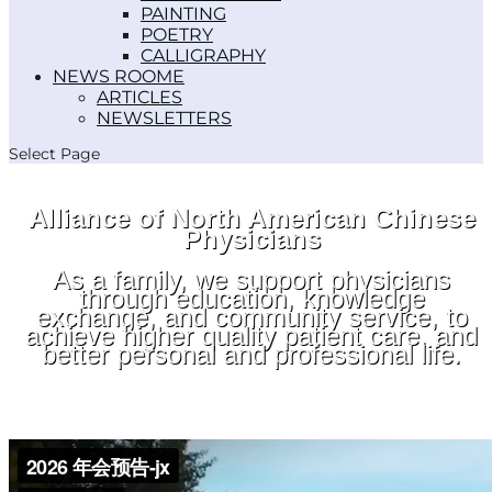
PAINTING
POETRY
CALLIGRAPHY
NEWS ROOM
ARTICLES
NEWSLETTERS
Select Page
Alliance of North American Chinese
Physicians
As a family, we support physicians
through education, knowledge
exchange, and community service, to
achieve higher quality patient care, and
better personal and professional life.