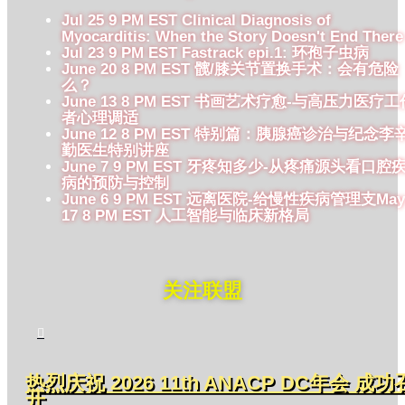
Jul 25 9 PM EST Clinical Diagnosis of
Myocarditis: When the Story Doesn't End There
Jul 23 9 PM EST Fastrack epi.1: 环孢子虫病
June 20 8 PM EST 髋/膝关节置换手术：会有危险
么？
June 13 8 PM EST 书画艺术疗愈-与高压力医疗工
者心理调适
June 12 8 PM EST 特别篇：胰腺癌诊治与纪念李
勤医生特别讲座
June 7 9 PM EST 牙疼知多少-从疼痛源头看口腔
病的预防与控制
June 6 9 PM EST 远离医院-给慢性疾病管理支May
17 8 PM EST 人工智能与临床新格局
关注联盟

热烈庆祝 2026 11th ANACP DC年会 成功
开