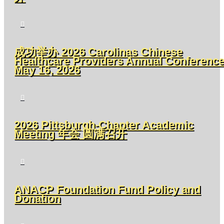

成功举办 2026 Carolinas Chinese
Healthcare Providers Annual Conferenc
May 16, 2026

2026 Pittsburgh-Chapter Academic
Meeting 年会 圆满召开

ANACP Foundation Fund Policy and
Donation