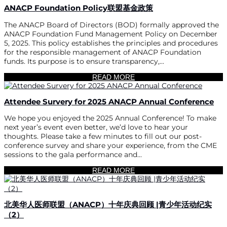
ANACP Foundation Policy联盟基金政策
The ANACP Board of Directors (BOD) formally approved the
ANACP Foundation Fund Management Policy on December
5, 2025. This policy establishes the principles and procedures
for the responsible management of ANACP Foundation
funds. Its purpose is to ensure transparency,...
READ MORE
Attendee Survery for 2025 ANACP Annual Conference
We hope you enjoyed the 2025 Annual Conference! To make
next year’s event even better, we’d love to hear your
thoughts. Please take a few minutes to fill out our post-
conference survey and share your experience, from the CME
sessions to the gala performance and...
READ MORE
北美华人医师联盟（ANACP）十年庆典回顾 |青少年活动纪实
（2）