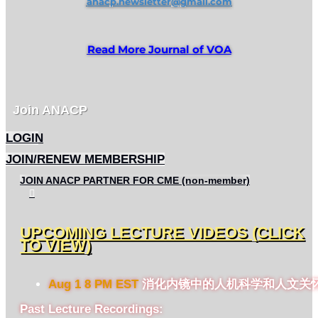
anacp.newsletter@gmail.com
Read More Journal of VOA
Join ANACP
LOGIN
JOIN/RENEW MEMBERSHIP
JOIN ANACP PARTNER FOR CME (non-member)

UPCOMING LECTURE VIDEOS (CLICK
TO VIEW)
Aug 1 8 PM EST
消化内镜中的人机科学和人文关
Past Lecture Recordings: