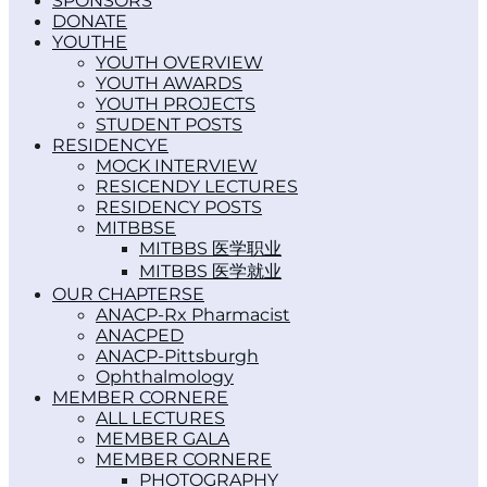
SPONSORS
DONATE
YOUTH
YOUTH OVERVIEW
YOUTH AWARDS
YOUTH PROJECTS
STUDENT POSTS
RESIDENCY
MOCK INTERVIEW
RESICENDY LECTURES
RESIDENCY POSTS
MITBBS
MITBBS 医学职业
MITBBS 医学就业
OUR CHAPTERS
ANACP-Rx Pharmacist
ANACPED
ANACP-Pittsburgh
Ophthalmology
MEMBER CORNER
ALL LECTURES
MEMBER GALA
MEMBER CORNER
PHOTOGRAPHY