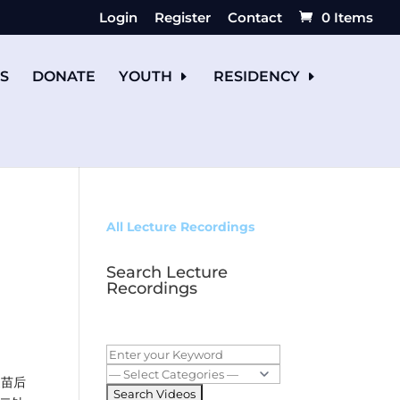
Login
Register
Contact
0 Items
S
DONATE
YOUTH
RESIDENCY
All Lecture Recordings
Search Lecture
Recordings
疫苗后