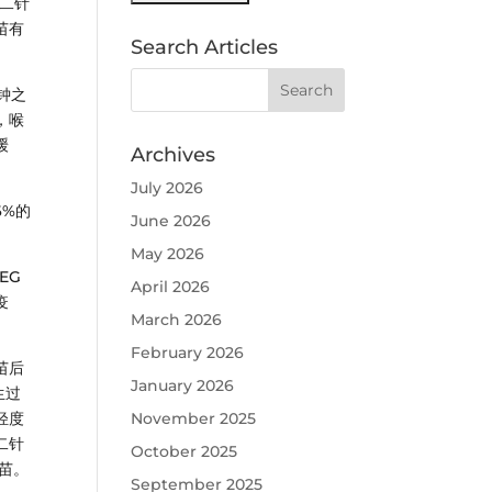
二针
苗有
Search Articles
钟之
，喉
缓
Archives
。
July 2026
6%的
June 2026
May 2026
EG
April 2026
疫
March 2026
February 2026
苗后
January 2026
生过
轻度
November 2025
二针
October 2025
苗。
September 2025