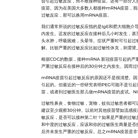
会引起过敏反应，而不敢接种疫苗。还有一部分人
疫苗。因为在美国大多数人都接种mRNA疫苗，我
过敏反应，那可以换用mRNA疫苗。
我们通常所说的过敏反应指的是IgE和肥大细胞介
内发生。迟发的过敏反应在接种后几小时发生，甚
头水肿，呼吸困难，头晕等。症状严重时可引起过
解。比较严重的过敏反应比如过敏性休克，则需肾上腺
根据CDC的数据，接种mRNA 新冠疫苗引起的严重
严重过敏反应在接种后的30分钟之内发生。因而过
mRNA疫苗引起过敏反应的原因还不是很清楚。因为
引起的。但最近的一些研究表明PEG可能不是引起
苗，或者到过敏医生那儿做mRNA疫苗的皮试。N
过敏性鼻炎，食物过敏，宠物，蚊虫过敏患者都可
建议至少观察30分钟。以前对其他疫苗譬如流感疫
敏反应，是否可以接种第二针？如果是严重的过敏反
和中度的过敏反应，应该和你的过敏医生商量是否
后并未发生严重的过敏反应。总之mRNA疫苗是