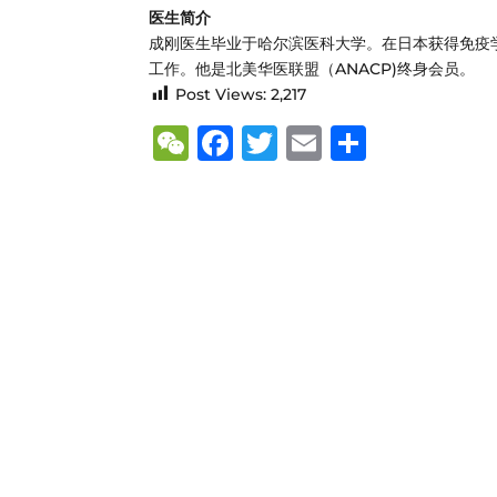
医生简介
成刚医生毕业于哈尔滨医科大学。在日本获得免疫
工作。他是北美华医联盟（ANACP)终身会员。
Post Views:
2,217
W
F
T
E
S
e
a
w
m
h
C
c
it
ai
ar
h
e
te
l
e
at
b
r
o
o
k