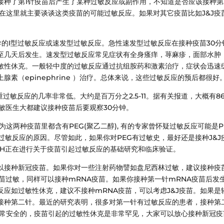
接种了第1针疫苗后产生了某种过敏反应或副作用，不知道是否应该接种第
在这里就主要谈谈这类疫苗的可能过敏反应。如果对其它疫苗比如J&J疫
导的I型过敏反应或速发型过敏反应。急性速发型过敏反应在接种疫苗30分
至几天后发生。速发型过敏反应常见症状有全身瘙痒，荨麻疹，面部水肿
敏性休克。一般轻中度的过敏反应通过抗组胺药和激素治疗，症状会迅速
素（epinephrine ）治疗。总体来说，这些过敏反应的预后都很好
过敏反应的几率非常低。大约是百万分之2.5-11。据有关报道，大概有8
敏医生大都建议接种疫苗后要观察30分钟。
这两种疫苗里都含有PEG(聚乙二醇), 有的专家曾怀疑过敏反应可能是P
过敏反应的原因。尽管如此，如果你对PEG有过敏史，最好还是接种J&J
IH正在进行关于疫苗引起过敏反应的基础研究和临床验证。
以接种新冠疫苗。如果你对一些注射药物譬如盘尼西林过敏，建议接种疫
苗过敏，同样可以接种mRNA疫苗。如果你接种第一针mRNA疫苗后发
应如过敏性休克，建议不接种mRNA疫苗，可以考虑J&J疫苗。如果是
接种第二针。最近的研究表明，很多对第一针有过敏反应的患者，接种第
非常安全的，疫苗引起的过敏性休克是非常罕见，大家可以放心接种新冠疫