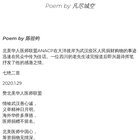
Poem by 凡尽城空
Poem by 陈祖钧
北美华人医师联盟ANACP在大洋彼岸为武汉疫区人民捐财购物的事迹
迅速在民众中传为佳话。一位四川的老先生读完报道后即兴题诗挥笔
抒发了他的感激之情。
七绝二首
2020.1.29
赞北美华人医师联盟
情倾武汉善心诚，
义举精神日月明。
海外华侨多厚德，
医师捐赠不留名。
北美医师中国心，
筹资捐物见情深。