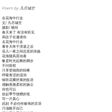
Poem by 凡尽城空
在花海中行走
文/ 凡尽城空
摄影/ 晓玲
春天来了 有没有听见
风信子在邀请你
去花海中行走
看冬天终于溃退之后
花儿一夜之间恣意的张扬
花海随风晃动着
像是时光起舞的脚步
不问前程
只享受细雨的轻啄
呼吸青涩的湿润
倾听花瓣舒展的低语
感触熹微柔软的扬尘
你也可以
拾起季节馈赠的笔
写一片真心
此刻 不必任何修饰的言语
只须敞开自己