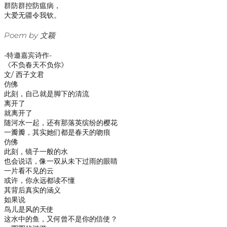
群防群控防瘟病，
大爱无疆令我钦。
Poem by 文颖
-特邀嘉宾诗作-
《不负春天不负你》
文/ 西子文君
仿佛
此刻，自己就是脚下的清流
离开了
就离开了
随河水一起，还有那落英缤纷的樱花
一瓣瓣，其实她们都是春天的吻痕
仿佛
此刻，镜子一般的水
也会说话，像一双从未下过雨的眼睛
一片看不见的云
或许，你永远都读不懂
其背后真实的涵义
如果说
鸟儿是风的天使
这水中的鱼，又何曾不是你的信使？