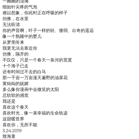
一圈圈的涟漪
细如针尖疼的气泡
难以想象，你此时正在呼吸的样子
仿佛，在水里
无法听清
你的声音啊，叶子一样的轻、微弱、出奇的遥远
像一个熟睡中的婴儿
从梦里传来
我更无法去靠近你
仿佛，隔开的
不仅仅，只是一个春天一条河的宽度
十个海子已走
还有时间过不去的白马
那一千亩一万亩漫天遍野的油菜花
黄灿灿的妩媚
多么像你漫画中会微笑的太阳
总软软的感觉
我还是
喜欢这个春天
喜欢时光，像一束幸福的生命轨迹
这甜暖世界
喜欢你，无所不能
3.24.2019
致海童