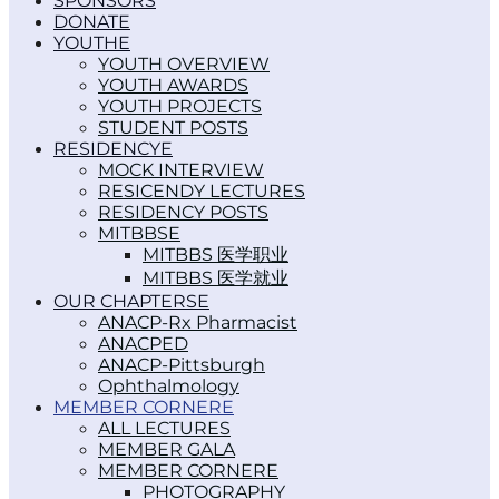
SPONSORS
DONATE
YOUTH
YOUTH OVERVIEW
YOUTH AWARDS
YOUTH PROJECTS
STUDENT POSTS
RESIDENCY
MOCK INTERVIEW
RESICENDY LECTURES
RESIDENCY POSTS
MITBBS
MITBBS 医学职业
MITBBS 医学就业
OUR CHAPTERS
ANACP-Rx Pharmacist
ANACPED
ANACP-Pittsburgh
Ophthalmology
MEMBER CORNER
ALL LECTURES
MEMBER GALA
MEMBER CORNER
PHOTOGRAPHY