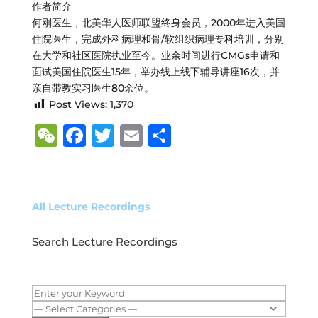
作者简介
何刚医生，北美华人医师联盟终身会员，2000年进入美国
住院医生，完成外科病理和骨/软组织病理
专科培训，分别
在大学和社区医院执业至今。业余时间进行CMGs
申请和
面试美国住院医生15年，举办线上线下辅导讲座16次，
并
亲自带教实习医生80余位。
Post Views:
1,370
W
F
T
E
S
e
a
w
m
h
C
c
it
ai
ar
h
e
te
l
e
All Lecture Recordings
at
b
r
Search Lecture Recordings
o
o
k