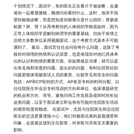
个别情况下，面试中，有的医生正在看片子做诊断，会邀
请你一起看显微镜，顺便问你看到什么，这时，他并不指
望你能做诊断，而是想知道你能看出是什么组织：胃肠道
粘膜？肺、肾？从而考察你的人体组织学根底如何，因为
正常人体组织学是解剖病理学的重要基础。但由于疫情之
后绝大多数单位采用视频面试，这个考察方式基本不可能
遇到了。 最后，面试官往往会问你有什么问题，这除了考
核你对病理的热情和认识深度，也是体现你对他们具体单
位的认识和热情的重要方面。你如果做足功课，就可以提
出有见地和深度的问题。提出好的问题，有时比回答好的
问题更能体现被面试人员的素质。比较常见和安全的问题
包括：AP和CP轮转的方式、AP各亚专科的时间分配、以
往住院医生毕业后专科培训的方向和单位、临床课题研究
的机会和方向、等等。避免问询工作负荷及值班时间长短
这类问题，以至于面试者立即会有你可能对住院医生培训
的艰苦程度有顾虑。 在面试中，尤其与住院医生和总住院
医生的交流更要谨慎小心，他们对被面试者的直观感受和
印象，会直接反馈到主任那里，对录取与否有至关重要的
影响。