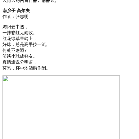
大诗人的两首作品，请品读
。
南乡子 高尔夫
作者：张志明
媚阳云中透，
一抹彩虹见雨收。
红花绿草果岭上，
好球，总是高手技一流。
何处不邂逅?
笑谈小球成好友。
真情难说分明语，
莫愁，杯中浓酒酹作酬。