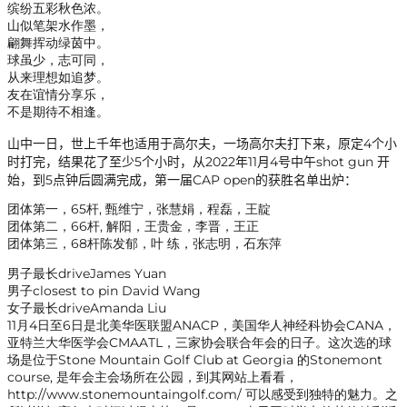
缤纷五彩秋色浓。
山似笔架水作墨，
翩舞挥动绿茵中。
球虽少，志可同，
从来理想如追梦。
友在谊情分享乐，
不是期待不相逢。
山中一日，世上千年也适用于高尔夫，一场高尔夫打下来，原定4个小
时打完，结果花了至少5个小时，从2022年11月4号中午shot gun 开
始，到5点钟后圆满完成，第一届CAP open的获胜名单出炉：
团体第一，65杆, 甄维宁，张慧娟，程磊，王靛
团体第二，66杆, 解阳，王贵金，李晋，王正
团体第三，68杆陈发郁，叶 练，张志明，石东萍
男子最长driveJames Yuan
男子closest to pin David Wang
女子最长driveAmanda Liu
11月4日至6日是北美华医联盟ANACP，美国华人神经科协会CANA，
亚特兰大华医学会CMAATL，三家协会联合年会的日子。这次选的球
场是位于Stone Mountain Golf Club at Georgia 的Stonemont
course, 是年会主会场所在公园，到其网站上看看，
http://www.stonemountaingolf.com/ 可以感受到独特的魅力。之