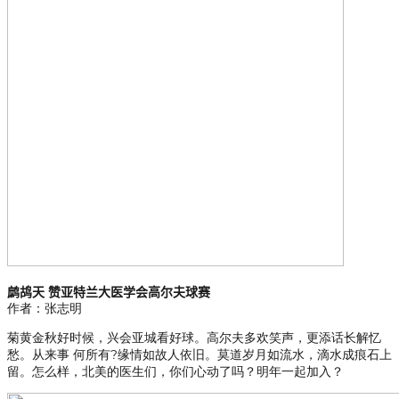
鹧鸪天 赞亚特兰大医学会高尔夫球赛
作者：张志明
菊黄金秋好时候，兴会亚城看好球。高尔夫多欢笑声，更添话长解忆
愁。从来事 何所有?缘情如故人依旧。莫道岁月如流水，滴水成痕石上
留。怎么样，北美的医生们，你们心动了吗？明年一起加入？