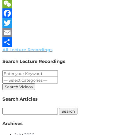
WeChat
Facebook
Twitter
Email
All Lecture Recordings
Share
Search Lecture Recordings
Search Articles
Search
for:
Archives
July 2026