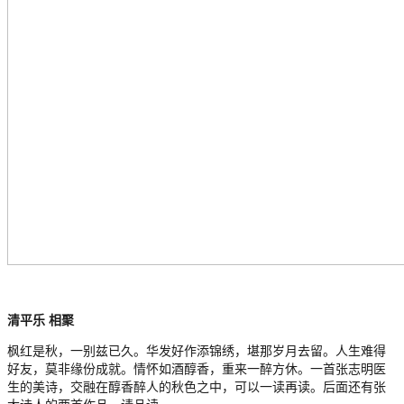
清平乐 相聚
枫红是秋，
一别兹已久。
华发好作添锦绣，
堪那岁月去留。
人生难得
好友，
莫非缘份成就。
情怀如酒醇香，
重来一醉方休。
一首张志明医
生的美诗，交融在醇香醉人的秋色之中，可以一读再读。后面还有张