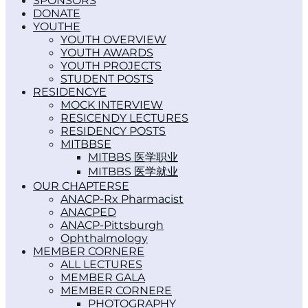
SPONSORS
DONATE
YOUTH
YOUTH OVERVIEW
YOUTH AWARDS
YOUTH PROJECTS
STUDENT POSTS
RESIDENCY
MOCK INTERVIEW
RESICENDY LECTURES
RESIDENCY POSTS
MITBBS
MITBBS 医学职业
MITBBS 医学就业
OUR CHAPTERS
ANACP-Rx Pharmacist
ANACPED
ANACP-Pittsburgh
Ophthalmology
MEMBER CORNER
ALL LECTURES
MEMBER GALA
MEMBER CORNER
PHOTOGRAPHY