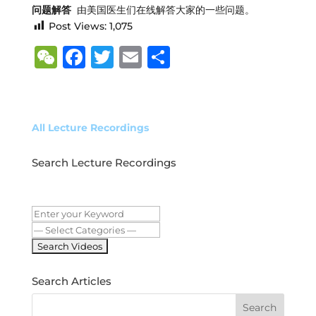
问题解答
由美国医生们在线解答大家的一些问题。
Post Views:
1,075
W
F
T
E
S
e
a
w
m
h
C
c
it
ai
ar
h
e
te
l
e
All Lecture Recordings
at
b
r
Search Lecture Recordings
o
o
k
Search Articles