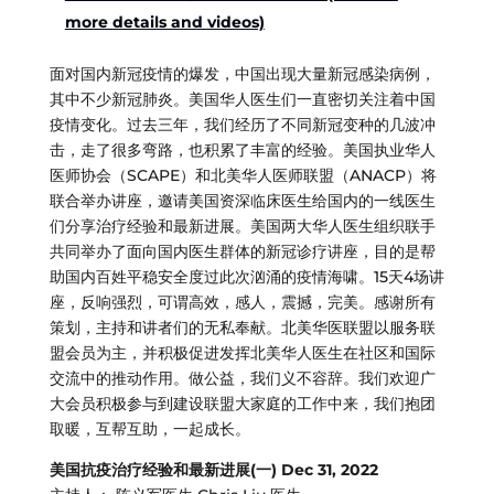
more details and videos)
面对国内新冠疫情的爆发，中国出现大量新冠感染病例，
其中不少新冠肺炎。美国华人医生们一直密切关注着中国
疫情变化。过去三年，我们经历了不同新冠变种的几波冲
击，走了很多弯路，也积累了丰富的经验。美国执业华人
医师协会（SCAPE）和北美华人医师联盟（ANACP）将
联合举办讲座，邀请美国资深临床医生给国内的一线医生
们分享治疗经验和最新进展。美国两大华人医生组织联手
共同举办了面向国内医生群体的新冠诊疗讲座，目的是帮
助国内百姓平稳安全度过此次汹涌的疫情海啸。15天4场讲
座，反响强烈，可谓高效，感人，震撼，完美。感谢所有
策划，主持和讲者们的无私奉献。北美华医联盟以服务联
盟会员为主，并积极促进发挥北美华人医生在社区和国际
交流中的推动作用。做公益，我们义不容辞。我们欢迎广
大会员积极参与到建设联盟大家庭的工作中来，我们抱团
取暖，互帮互助，一起成长。
美国抗疫治疗经验和最新进展(一) Dec 31, 2022