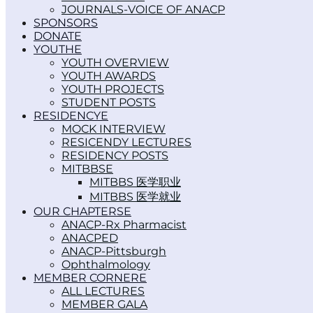
JOURNALS-VOICE OF ANACP
SPONSORS
DONATE
YOUTH
YOUTH OVERVIEW
YOUTH AWARDS
YOUTH PROJECTS
STUDENT POSTS
RESIDENCY
MOCK INTERVIEW
RESICENDY LECTURES
RESIDENCY POSTS
MITBBS
MITBBS 医学职业
MITBBS 医学就业
OUR CHAPTERS
ANACP-Rx Pharmacist
ANACPED
ANACP-Pittsburgh
Ophthalmology
MEMBER CORNER
ALL LECTURES
MEMBER GALA