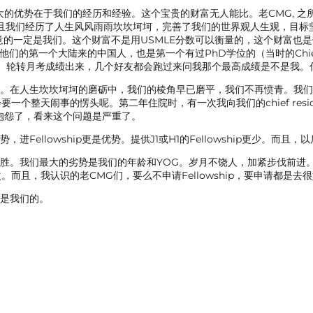
大的优势在于我们的经历和经验。这个宝贵的财富无人能比。老CMG, 
且我们经历了人生风风雨雨坎坎坷坷，完善了我们的世界观人生观，目标
意的一定是我们。这个财富不是用USMLE分数可以衡量的，这个财富也是
我是他们的第一个大陆来的中国人，也是第一个有过PhD学位的（当时的Chie
ing。轮转月考成绩出来，几个好友都会跑过来问我那个最高成绩是不是我
格。在人生坎坎坷坷的磨砺中，我们的棱角早已磨平，我们不再愤青。我
整天闹事的愣头呢。第二年住院时，有一次我向我们的chief reside
也抱怨了，看来这个问题是严重了。
ellowship更是优势。提供J1或H1的Fellowship更少。而且
百胜。我们最大的劣势是我们的年龄和YOG。岁月不饶人，加紧步伐前进
而且，我认识的老CMG们，要么不申请Fellowship，要申请都是去很好
定是我们的。