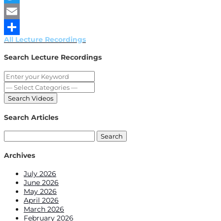
Twitter
Email
All Lecture Recordings
Share
Search Lecture Recordings
Search Articles
Search
for:
Archives
July 2026
June 2026
May 2026
April 2026
March 2026
February 2026