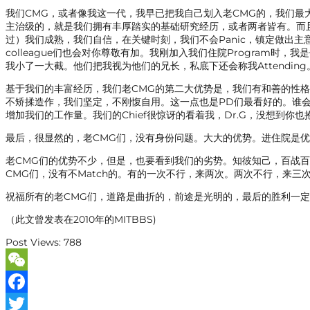
我们CMG，或者像我这一代，我早已把我自己划入老CMG的，我们最
主治级的，就是我们拥有丰厚踏实的基础研究经历，或者两者皆有。而
过）我们成熟，我们自信，在关键时刻，我们不会Panic，镇定做出主
colleague们也会对你尊敬有加。我刚加入我们住院Program时，
我小了一大截。他们把我视为他们的兄长，私底下还会称我Attend
基于我们的丰富经历，我们老CMG的第二大优势是，我们有和善的性
不矫揉造作，我们坚定，不刚愎自用。这一点也是PD们最看好的。谁会要一个
增加我们的工作量。我们的Chief很惊讶的看着我，Dr.G，没想到你
最后，很显然的，老CMG们，没有身份问题。大大的优势。进住院是优势，进F
老CMG们的优势不少，但是，也要看到我们的劣势。知彼知己，百战
CMG们，没有不Match的。有的一次不行，来两次。两次不行，来三次。
祝福所有的老CMG们，道路是曲折的，前途是光明的，最后的胜利一
（此文曾发表在2010年的MITBBS)
Post Views:
788
WeChat
Facebook