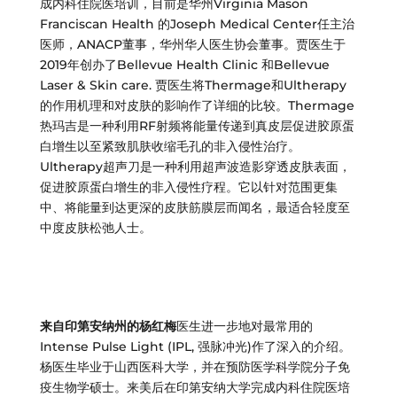
成内科住院医培训，目前是华州Virginia Mason
Franciscan Health 的Joseph Medical Center任主治
医师，ANACP董事，华州华人医生协会董事。贾医生于
2019年创办了Bellevue Health Clinic 和Bellevue
Laser & Skin care. 贾医生将Thermage和Ultherapy
的作用机理和对皮肤的影响作了详细的比较。Thermage
热玛吉是一种利用RF射频将能量传递到真皮层促进胶原蛋
白增生以至紧致肌肤收缩毛孔的非入侵性治疗。
Ultherapy超声刀是一种利用超声波造影穿透皮肤表面，
促进胶原蛋白增生的非入侵性疗程。它以针对范围更集
中、将能量到达更深的皮肤筋膜层而闻名，最适合轻度至
中度皮肤松弛人士。
来自印第安纳州的杨红梅
医生进一步地对最常用的
Intense Pulse Light (IPL, 强脉冲光)作了深入的介绍。
杨医生毕业于山西医科大学，并在预防医学科学院分子免
疫生物学硕士。来美后在印第安纳大学完成内科住院医培