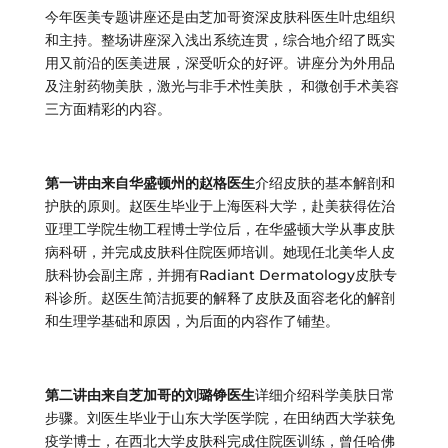
今年医美专题讲座还是由芝加哥资深皮肤科医生叶忠组织
和主持。整场讲座深入浅出系统连贯，综合地介绍了既实
用又前沿的医美进展，深受听众的好评。讲座分为外用品
及注射药物美肤，激光与非手术性美肤， 和微创手术美容
三方面精彩的内容。
第一讲由来自华盛顿州的赵格医生
介绍皮肤的基本解剖和
护肤的原则。赵医生毕业于上海医科大学，赴美获得佐治
亚理工学院生物工程博士学位后，在华盛顿大学从事皮肤
病科研，并完成皮肤科住院医师培训。她现任北美华人皮
肤科协会副主席，并拥有Radiant Dermatology皮肤专
科诊所。赵医生简洁扼要的解释了皮肤及面容老化的解剖
和生理学基础和原因，为后面的内容作了铺垫。
第二讲由来自芝加哥的刘璐铮医生
详细介绍科学美肤日常
步骤。刘医生毕业于山东大学医学院，在田纳西大学获免
疫学博士，在西北大学皮肤科完成住院医训练，曾任哈佛