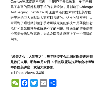
Center完成皮肤科培训，于1997年开始执业，多年来积
累了丰富的面部整形手术的临床经验，并创建了Chicago
Anti-aging Institute. 叶医生精湛的医术和对北美华医
医美届的巨大贡献是大家有目共睹的。这次的讲座更让大
家看到了通过微创整形手术可以完美的解决外用药物注射
治疗和激光射频等都解决不了的问题。叶医生的讲座使整
个医美专场达到高峰，为这次医美讲座画上了一个圆满的
句号。
“爱美之心，人皆有之”，每年联盟年会组织的医美讲座都
是热门火爆。明年10月17日-19日的联盟达拉斯年会将继续
举办医美讲座，欢迎大家参加。
Post Views:
3,015
W
F
T
E
S
e
a
w
m
h
C
c
it
ai
ar