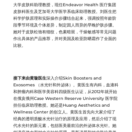
大学皮肤科助理教授，现任Endeavor Health 医疗集团
皮肤科医生及芝加哥大学医学系临床助理教授。刘医生把
科学护肤原理和实际操作步骤结合起来，强调按照年龄阶
段季节环境及个体差异，制定因人而异的早晚护肤步骤。
她对于皮肤松弛有细纹，色素暗斑，干燥敏感等常见问题
作出具体的产品推荐，并对美国及欧亚防晒霜作了全面的
比较。
接下来由黄璇医生
深入介绍Skin Boosters and
Exosomes （水光针和外泌体）。黄医生有内科，血液科
和肿瘤内科和医学美容科四级医生认证，从2012年就开始
在俄亥俄州Case Western Reserve University 医学院
担任临床助理教授。她还是Huang Aesthetics and
Wellness Center 的创立人。黄医生首先向大家介绍了
经典的透明质酸水光针治疗的原理及应用，然后介绍了现
代水光针的新元素，包括医美最前沿的外泌体水光针。她