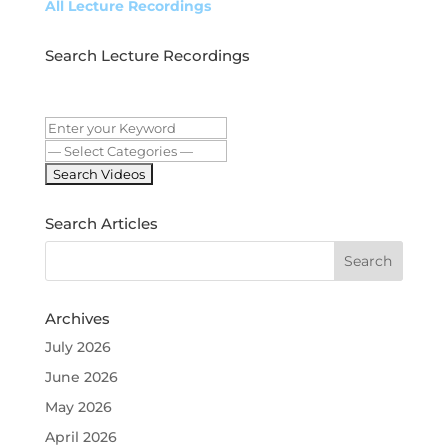
h
e
te
l
e
All Lecture Recordings
at
b
r
Search Lecture Recordings
o
o
k
Search Articles
Archives
July 2026
June 2026
May 2026
April 2026