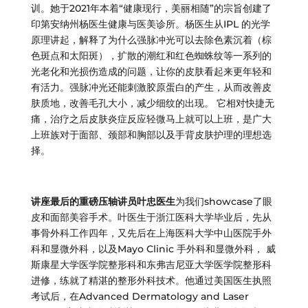
训。她于2021年本着“健康现行，美丽相随”的宗旨创建了
印第安纳州杨医生健康与医美诊所。杨医生从IPL 的光学
原理讲起，解释了为什么强脉冲光可以去除色素沉着（棕
色斑点和太阳斑），扩散的潮红和红色蜘蛛纹等一系列的
光老化和光损伤造成的问题，让你的皮肤看起来更年轻和
有活力。强脉冲光还能刺激胶原蛋白的产生，从而改善皮
肤质地，改善毛孔大小，减少细纹的出现。 它相对快捷无
痛，治疗之后皮肤炎症反应轻微马上就可以上班，是广大
上班族对于面部、颈部和胸部以及手背皮肤护理的理想选
择。
讲座最后的重磅压轴讲员叶忠医生
为我们showcase了眼
皮和面部美容手术。叶医生于浙江医科大学毕业后，先从
事骨外科工作四年，又先后在上海医科大学中山医院手外
科和显微外科，以及Mayo Clinic 手外科和显微外科， 威
斯康星大学医学院整形科和东弗吉尼亚大学医学院整形科
进修，练就了精湛的整形外科技术。他通过美国医生执照
考试后，在Advanced Dermatology and Laser