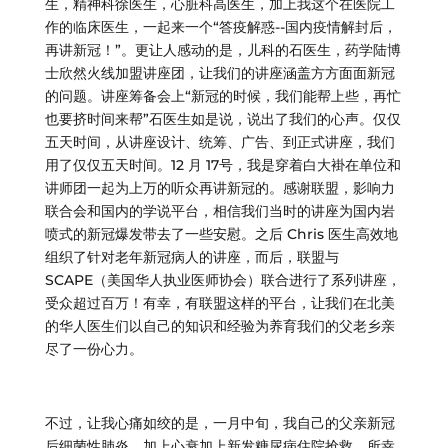
生，精神科徐医生，心脏科高医生，加上我这个在医院工
作的临床医生，一起来一个“答疫解惑--国内疫情解封后，
再讲新冠！”。更让人感动的是，儿科的石医生，药学陆博
士欣然火线加盟讲座团，让我们的讲座涵盖方方面面新冠
的问题。讲座筹备会上“新冠的时候，我们能帮上些，再忙
也要挤时间来帮”石医生如是说，说出了我们的心声。仅仅
五天时间，从讲座设计、统筹、广告、到正式讲座，我们
用了仅仅五天时间。12 月 17号，我是穿着白大褂在单位和
讲师团一起为上万的听众再讲新冠的。感谢联盟，影响力
联合会和国内的学说平台，相信我们当时的讲座为国内岩
喷式的新冠爆发带去了一些安慰。之后 Chris 医生高效地
组织了针对老年新冠病人的讲座，而后，联盟与
SCAPE（美国华人执业医师协会）联合进行了系列讲座，
受众超过百万！有幸，有联盟这样的平台，让我们在北美
的华人医生们以自己的知识和经验为养育我们的父老乡亲
尽了一份心力。
不过，让我心痛如绞的是，一月中旬，我自己的父亲新冠
后细菌性肺炎，加上心衰加上新发糖尿病住院抢救。所幸