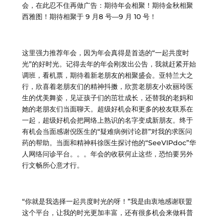
会，在此忍不住再做广告：期待年会相聚！期待金秋相聚
西雅图！期待相聚于 9 月8 号—9 月 10 号！
这里强力推荐年会，因为年会真得是首选的“一起共度时
光”的好时光。记得去年的年会刚发出公告，我就赶紧开始
调班，看机票，期待着新老朋友的相聚盛会。亚特兰大之
行，欣喜着老朋友们的精神抖擞，欣赏老朋友小欢丽玲医
生的优美舞姿，见证孩子们的茁壮成长，还替我的老妈和
她的老朋友们当面聊天。超级好机会和更多的校友联系在
一起，超级好机会把网络上熟识的名字变成新朋友。终于
有机会当面感谢倪医生的“疑难病例讨论群”对我的求医问
药的帮助。当面和精神科徐医生探讨他的“SeeVIPdoc”华
人网络问诊平台。。。年会的收获何止这些，恐怕要另外
行文畅所心意才行。
“你就是我选择一起共度时光的呀！”我是由衷地感谢联盟
这个平台，让我的时光更加丰富，还有很多机会来做科普