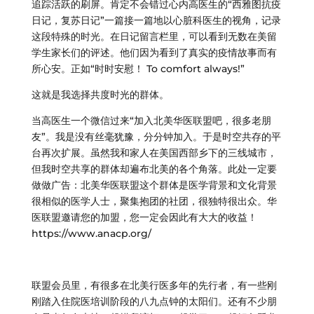
追踪活跃的刷屏。肯定不会错过心内高医生的“西雅图抗疫
日记，复苏日记”一篇接一篇地以心脏科医生的视角，记录
这段特殊的时光。在日记留言栏里，可以看到无数在美留
学生家长们的评述。他们因为看到了真实的疫情故事而有
所心安。正如“时时安慰！ To comfort always!”
这就是我选择共度时光的群体。
当高医生一个微信过来“加入北美华医联盟吧，很多老朋
友”。我是没有丝毫犹豫，分分钟加入。于是时空共存的平
台再次扩展。虽然我和家人在美国西部乡下的三线城市，
但我时空共享的群体却遍布北美的各个角落。此处一定要
做做广告：北美华医联盟这个群体是医学背景和文化背景
很相似的医学人士，聚集抱团的社团，很独特很出众。华
医联盟邀请您的加盟，您一定会因此有大大的收益！
https://www.anacp.org/
联盟会员里，有很多在北美行医多年的先行者，有一些刚
刚踏入住院医培训阶段的八九点钟的太阳们。还有不少朋