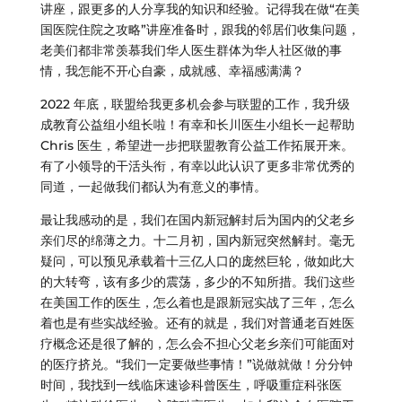
讲座，跟更多的人分享我的知识和经验。记得我在做“在美
国医院住院之攻略”讲座准备时，跟我的邻居们收集问题，
老美们都非常羡慕我们华人医生群体为华人社区做的事
情，我怎能不开心自豪，成就感、幸福感满满？
2022 年底，联盟给我更多机会参与联盟的工作，我升级
成教育公益组小组长啦！有幸和长川医生小组长一起帮助
Chris 医生，希望进一步把联盟教育公益工作拓展开来。
有了小领导的干活头衔，有幸以此认识了更多非常优秀的
同道，一起做我们都认为有意义的事情。
最让我感动的是，我们在国内新冠解封后为国内的父老乡
亲们尽的绵薄之力。十二月初，国内新冠突然解封。毫无
疑问，可以预见承载着十三亿人口的庞然巨轮，做如此大
的大转弯，该有多少的震荡，多少的不知所措。我们这些
在美国工作的医生，怎么着也是跟新冠实战了三年，怎么
着也是有些实战经验。还有的就是，我们对普通老百姓医
疗概念还是很了解的，怎么会不担心父老乡亲们可能面对
的医疗挤兑。“我们一定要做些事情！”说做就做！分分钟
时间，我找到一线临床速诊科曾医生，呼吸重症科张医