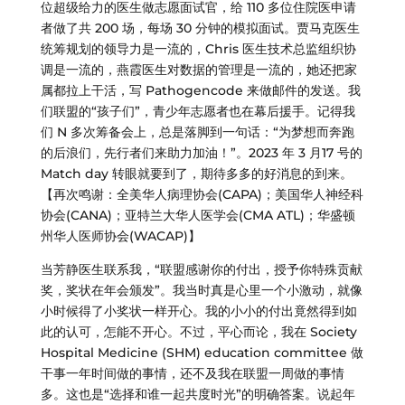
位超级给力的医生做志愿面试官，给 110 多位住院医申请
者做了共 200 场，每场 30 分钟的模拟面试。贾马克医生
统筹规划的领导力是一流的，Chris 医生技术总监组织协
调是一流的，燕霞医生对数据的管理是一流的，她还把家
属都拉上干活，写 Pathogencode 来做邮件的发送。我
们联盟的“孩子们”，青少年志愿者也在幕后援手。记得我
们 N 多次筹备会上，总是落脚到一句话：“为梦想而奔跑
的后浪们，先行者们来助力加油！”。2023 年 3 月17 号的
Match day 转眼就要到了，期待多多的好消息的到来。
【再次鸣谢：全美华人病理协会(CAPA)；美国华人神经科
协会(CANA)；亚特兰大华人医学会(CMA ATL)；华盛顿
州华人医师协会(WACAP)】
当芳静医生联系我，“联盟感谢你的付出，授予你特殊贡献
奖，奖状在年会颁发”。我当时真是心里一个小激动，就像
小时候得了小奖状一样开心。我的小小的付出竟然得到如
此的认可，怎能不开心。不过，平心而论，我在 Society
Hospital Medicine (SHM) education committee 做
干事一年时间做的事情，还不及我在联盟一周做的事情
多。这也是“选择和谁一起共度时光”的明确答案。说起年