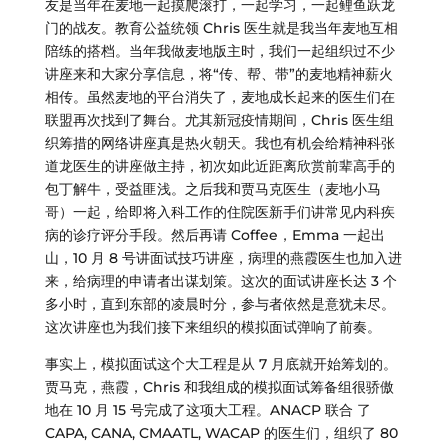
友是当年在麦地一起摸爬滚打，一起学习，一起鲤鱼跃龙
门的战友。教育公益统领 Chris 医生就是我当年麦地互相
陪练的搭档。当年我做麦地版主时，我们一起组织过不少
讲座来和大家分享信息，将“传、帮、带”的麦地精神薪火
相传。虽然麦地的平台消失了，麦地成长起来的医生们在
联盟再次找到了舞台。尤其新冠疫情期间，Chris 医生组
织筹措的网络讲座真是热火朝天。我也有机会给精神科张
道龙医生的讲座做主持，初次如此近距离欣赏前辈高手的
包丁解牛，受益匪浅。之后我和贾马克医生（麦地小马
哥）一起，给即将入科工作的住院医新手们讲常见内科疾
病的诊疗评分手段。然后再请 Coffee，Emma 一起出
山，10 月 8 号讲面试技巧讲座，病理的燕霞医生也加入进
来，给病理的申请者出谋划策。这次的面试讲座长达 3 个
多小时，直到东部的凌晨时分，参与者依然是意犹未尽。
这次讲座也为我们接下来组织的模拟面试弹响了前奏。
事实上，模拟面试这个大工程是从 7 月底就开始筹划的。
贾马克，燕霞，Chris 和我组成的模拟面试筹备组很骄傲
地在 10 月 15 号完成了这项大工程。ANACP 联合 了
CAPA, CANA, CMAATL, WACAP 的医生们，组织了 80