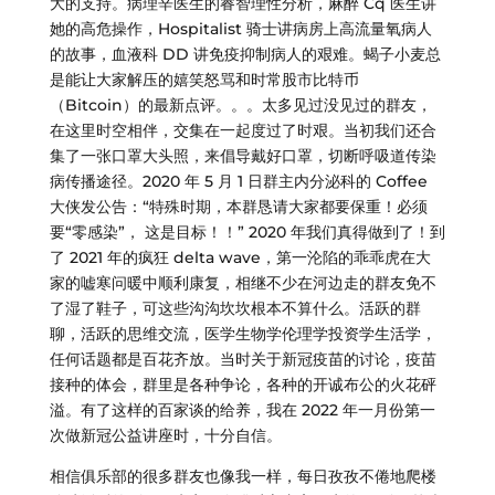
大的支持。病理辛医生的睿智理性分析，麻醉 Cq 医生讲
她的高危操作，Hospitalist 骑士讲病房上高流量氧病人
的故事，血液科 DD 讲免疫抑制病人的艰难。蝎子小麦总
是能让大家解压的嬉笑怒骂和时常股市比特币
（Bitcoin）的最新点评。。。太多见过没见过的群友，
在这里时空相伴，交集在一起度过了时艰。当初我们还合
集了一张口罩大头照，来倡导戴好口罩，切断呼吸道传染
病传播途径。2020 年 5 月 1 日群主内分泌科的 Coffee
大侠发公告：“特殊时期，本群恳请大家都要保重！必须
要“零感染”， 这是目标！！” 2020 年我们真得做到了！到
了 2021 年的疯狂 delta wave，第一沦陷的乖乖虎在大
家的嘘寒问暖中顺利康复，相继不少在河边走的群友免不
了湿了鞋子，可这些沟沟坎坎根本不算什么。活跃的群
聊，活跃的思维交流，医学生物学伦理学投资学生活学，
任何话题都是百花齐放。当时关于新冠疫苗的讨论，疫苗
接种的体会，群里是各种争论，各种的开诚布公的火花砰
溢。有了这样的百家谈的给养，我在 2022 年一月份第一
次做新冠公益讲座时，十分自信。
相信俱乐部的很多群友也像我一样，每日孜孜不倦地爬楼