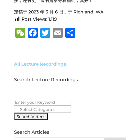
多，还有更丰富的篇章等着描绘，真好！
定稿于 2023 年 3 月 6 日，于 Richland, WA
Post Views:
1,119
W
F
T
E
S
e
a
w
m
h
C
c
it
ai
ar
h
e
te
l
e
All Lecture Recordings
at
b
r
Search Lecture Recordings
o
o
k
Search Articles