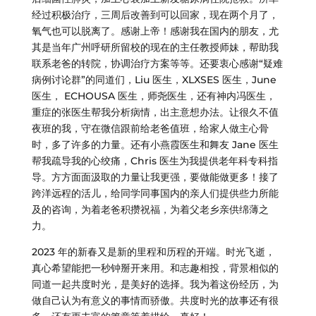
经过积极治疗，三周后改善到可以回家，现在两个月了，
氧气也可以脱离了。感谢上帝！感谢我在国内的朋友，尤
其是当年广州呼研所留校的现在的主任教授师妹，帮助我
联系老爸的转院，协调治疗方案等等。还要衷心感谢“疑难
病例讨论群”的同道们，Liu 医生，XLXSES 医生，June
医生， ECHOUSA 医生，师尧医生，还有神内冯医生，
重症的张医生帮我分析病情，出主意想办法。让很久不值
夜班的我，守在微信跟前给老爸值班，给家人做主心骨
时，多了许多的力量。还有小燕霞医生和舞友 Jane 医生
帮我疏导我的心绞痛，Chris 医生为我提供老年科专科指
导。方方面面汲取的力量让我更强，要做能做更多！接了
跨洋远程的活儿，给同学同事国内的亲人们提供些力所能
及的咨询，为着老爸积攒祝福，为着父老乡亲供绵薄之
力。
2023 年的新春又是新的里程和历程的开端。时光飞逝，
真心希望能把一秒钟掰开来用。和志趣相投，背景相似的
同道一起共度时光，是美好的选择。我为着这份经历，为
做自己认为有意义的事情而骄傲。共度时光的故事还有很