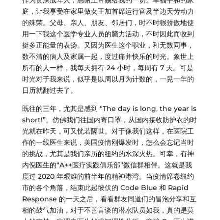
作为资深成年人，感谢上帝赐给我的一切。幸福平和的家
庭，让我享受在家里做女王加首席运行官及半边天劳动力
的殊荣。父母、亲人、朋友、邻居们，时不时很骄傲地使
用一下我这个医学专业人员的脑力活动，不时因此而收到
挺多正能量的表扬。又因为医生这个职业，和无数同事，
数不清的病人及家属一起，度过痛并快乐的时光。象世上
所有的人一样，我每天拥有 24 小时，每周有 7 天。可是
时光对于我来说，似乎是以周以月为计数的，一晃一年的
日历就翻过去了。
既往的三年，尤其是感到 “The day is long, the year is
short!”。仿佛我们往国内寄口罩，从国内接收防护衣的时
光就在昨天，可又恍若隔世。对于像我们这样，在医院工
作的一线医生来说，美国疫情刚爆发时，怎么会忘记当时
的挑战，尤其是我们亲历的纽约的水深火热。可幸，有神
内倪医生的“A++医疗实践俱乐部”微信群相伴。这就是我
度过 2020 年艰难的前半年的精神港湾。当疫情席卷纽约
市的各个角落，结束此起彼伏的 Code Blue 和 Rapid
Response 的一天之后，看看群友同道们的冒泡分享和互
相的鼓气加油，对于不善言谈的潜水队员如我，真的是莫